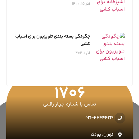
آذر 15, 1402
چگونگی بسته بندی تلویزیون برای اسباب
کشی
آذر 1, 1402
ارتباط با رفاه بار
1706
تماس با شماره چهار رقمی
021-44444219
تهران، پونک